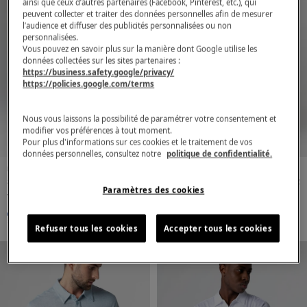
ainsi que ceux d’autres partenaires (Facebook, Pinterest, etc.), qui
peuvent collecter et traiter des données personnelles afin de mesurer
l’audience et diffuser des publicités personnalisées ou non
personnalisées.
Vous pouvez en savoir plus sur la manière dont Google utilise les
données collectées sur les sites partenaires :
https://business.safety.google/privacy/
https://policies.google.com/terms
Nous vous laissons la possibilité de paramétrer votre consentement et
modifier vos préférences à tout moment.
Pour plus d'informations sur ces cookies et le traitement de vos
données personnelles, consultez notre
politique de confidentialité.
Men
Linen
Men
Linen
Short-Sleeve Linen Polo
165,00€
Short-Sleeve Linen Polo
165,00€
Paramètres des cookies
with White Stripes in Blue
with White Stripes in
Moon
Desert
S
M
L
XL
S
M
L
XL
Refuser tous les cookies
Accepter tous les cookies