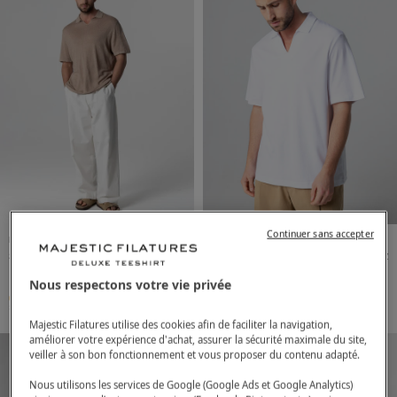
Continuer sans accepter
Men
Linen
Men
Supima Cotton
Short-sleeve Linen Polo in
155,00€
White Short-Sleeve
135,00€
Desert
Supima Cotton Polo
Nous respectons votre vie privée
S
M
L
XL
S
M
L
XL
Majestic Filatures utilise des cookies afin de faciliter la navigation,
améliorer votre expérience d'achat, assurer la sécurité maximale du site,
veiller à son bon fonctionnement et vous proposer du contenu adapté.
Nous utilisons les services de Google (Google Ads et Google Analytics)