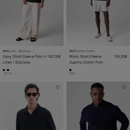
Men
Linen / Elastane
Men
Supima Cotton
Navy Short-Sleeve Polo in
150,00€
Black Short-Sleeve
135,00€
Linen / Elastane
Supima Cotton Polo
S
M
L
XL
S
M
L
XL