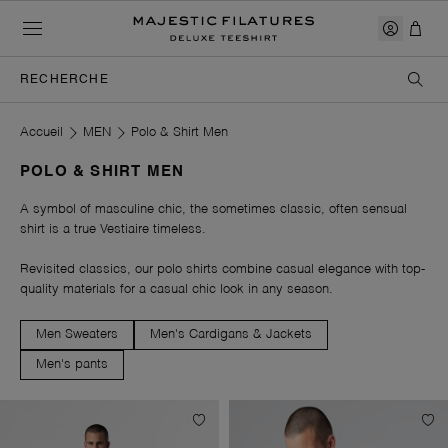
RECHERCHE
Pertinence
Meilleures Ventes
Accueil
MEN
Polo & Shirt Men
Prix Croissants
Prix Décroissants
POLO & SHIRT MEN
Nouveautés
A symbol of masculine chic, the sometimes classic, often sensual
shirt is a true Vestiaire timeless.
Revisited classics, our polo shirts combine casual elegance with top-
quality materials for a casual chic look in any season.
Men Sweaters
Men's Cardigans & Jackets
Men's pants