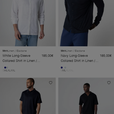
Men
Linen / Elastane
Men
Linen / Elastane
White Long-Sleeve
185,00€
Navy Long-Sleeve
185,00€
Collared Shirt in Linen /
Collared Shirt in Linen /
Elastane
Elastane
S
M
L
XL
XXL
S
M
L
XL
XXL