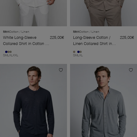
Men
Cotton / Linen
Men
Cotton / Linen
White Long-Sleeve
225,00€
Long-Sleeve Cotton /
225,00€
Collared Shirt in Cotton /
Linen Collared Shirt in
Linen
Coffee Latte
S
M
L
XL
XXL
S
M
L
XL