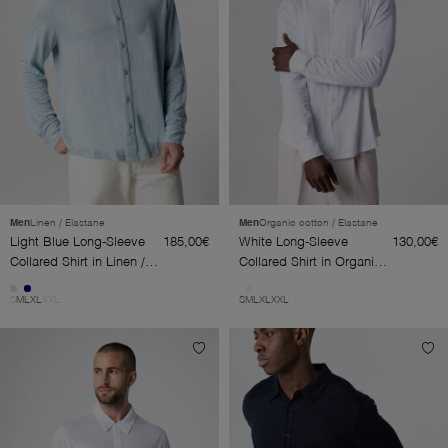
Men
Linen / Elastane
Men
Organic cotton / Elastane
Light Blue Long-Sleeve
185,00€
White Long-Sleeve
130,00€
Collared Shirt in Linen /
Collared Shirt in Organic
Elastane
Cotton / Elastane
S
M
L
XL
XXL
S
M
L
XL
XXL