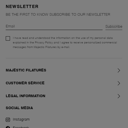
NEWSLETTER
BE THE FIRST TO KNOW SUBSCRIBE TO OUR NEWSLETTER
Subscribe
I have read and understood the information on the use of my personal data
explained in the Privacy Policy and I agree to receive personalized commercial
messages from Majestic Filatures by e-mail.
MAJESTIC FILATURES
CUSTOMER SERVICE
LEGAL INFORMATION
SOCIAL MEDIA
Instagram