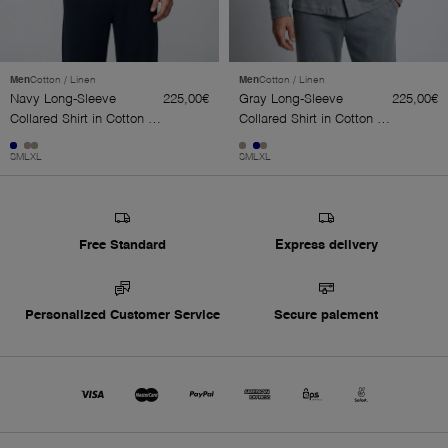
Men
Cotton / Linen
Men
Cotton / Linen
Navy Long-Sleeve
225,00€
Gray Long-Sleeve
225,00€
Collared Shirt in Cotton /
Collared Shirt in Cotton /
Linen
Linen
S
M
L
XL
S
M
L
XL
Free Standard
Express delivery
Personalized Customer Service
Secure paiement