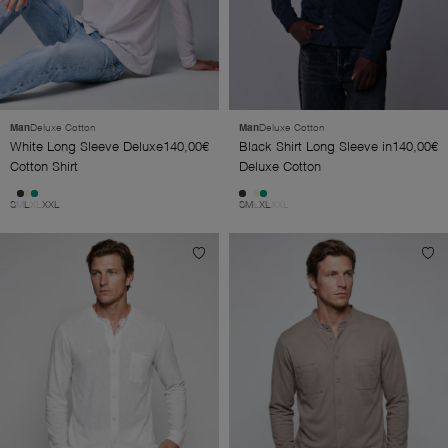
Man
Deluxe Cotton
Man
Deluxe Cotton
White Long Sleeve Deluxe
140,00€
Black Shirt Long Sleeve in
140,00€
Cotton Shirt
Deluxe Cotton
S
M
L
XL
XXL
S
M
L
XL
XXL