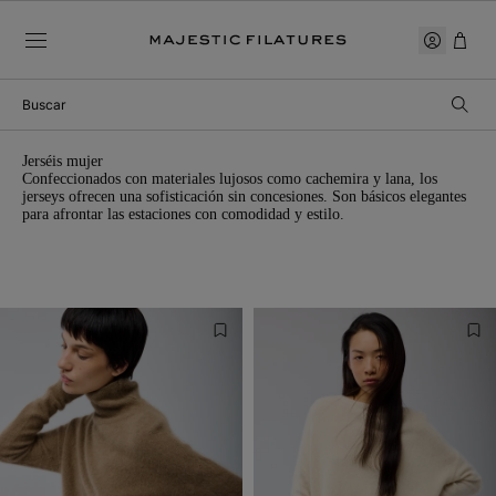
buscar
Más relevantes
Los más vendidos
jerséis mujer
Precios de los cruasanes
Precios a la baja
Confeccionados con materiales lujosos como cachemira y lana, los
jerseys ofrecen una sofisticación sin concesiones. Son básicos elegantes
Noticias
para afrontar las estaciones con comodidad y estilo.