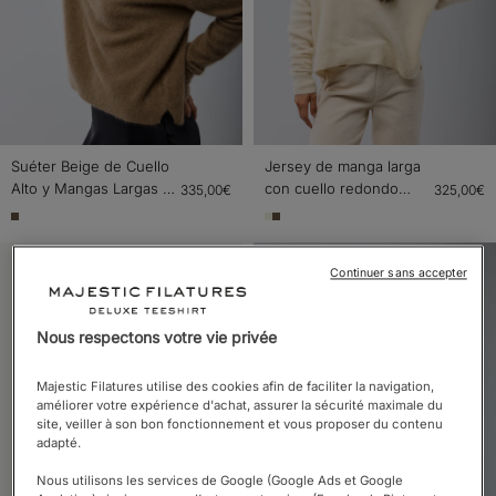
Suéter Beige de Cuello
Jersey de manga larga
Alto y Mangas Largas de
con cuello redondo
335,00€
325,00€
Lana de Raccoon /
blanco en lana de
Poliamida
raccon / poliamida
Continuer sans accepter
Nous respectons votre vie privée
Majestic Filatures utilise des cookies afin de faciliter la navigation,
améliorer votre expérience d'achat, assurer la sécurité maximale du
site, veiller à son bon fonctionnement et vous proposer du contenu
adapté.
Nous utilisons les services de Google (Google Ads et Google