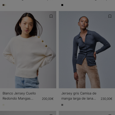
alpaca / poliamida /
Largas en Lana / Zorro /
elastano
Poliamida
Blanco Jersey Cuello
Jersey gris Camisa de
Redondo Mangas
manga larga de lana
200,00€
230,00€
Largas Lana Cachemira
merino