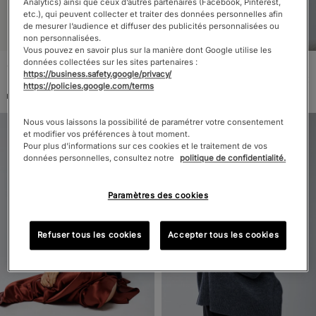
Analytics) ainsi que ceux d’autres partenaires (Facebook, Pinterest,
etc.), qui peuvent collecter et traiter des données personnelles afin
de mesurer l’audience et diffuser des publicités personnalisées ou
non personnalisées.
Vous pouvez en savoir plus sur la manière dont Google utilise les
données collectées sur les sites partenaires :
Jersey de mapache y
Suéter Violeta de Cuello
https://business.safety.google/privacy/
poliamida
Alto con Mangas
325,00€
325,00€
https://policies.google.com/terms
Kimono de Lana de
Raccoon / Poliamida
Nous vous laissons la possibilité de paramétrer votre consentement
et modifier vos préférences à tout moment.
Pour plus d'informations sur ces cookies et le traitement de vos
données personnelles, consultez notre
politique de confidentialité.
Paramètres des cookies
Refuser tous les cookies
Accepter tous les cookies