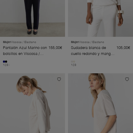
Mujer
Viscosa / Elastano
Mujer
Viscosa / Elastano
Pantalón Azul Marino con
155,00€
Sudadera blanca de
105,00€
bolsillos en Viscosa /
cuello redondo y manga
Elastano
larga de viscosa/elastano
1
2
3
4
1
2
3