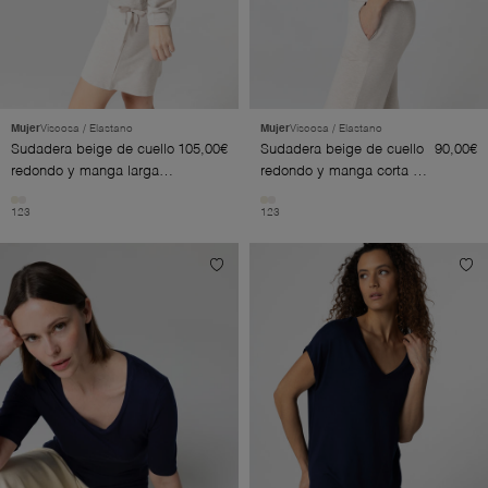
Mujer
Viscosa / Elastano
Mujer
Viscosa / Elastano
Sudadera beige de cuello
105,00€
Sudadera beige de cuello
90,00€
redondo y manga larga
redondo y manga corta de
de viscosa/elastano
viscosa/elastano
1
2
3
1
2
3