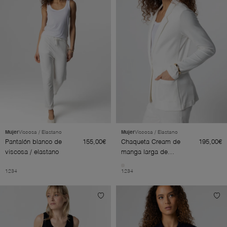
Mujer
Viscosa / Elastano
Mujer
Viscosa / Elastano
Pantalón blanco de
155,00€
Chaqueta Cream de
195,00€
viscosa / elastano
manga larga de
viscosa/elastano
1
2
3
4
1
2
3
4