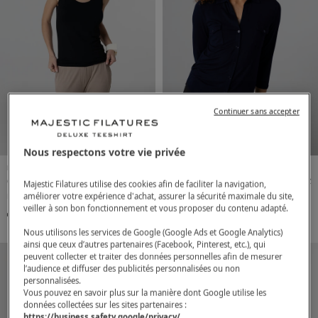
Continuer sans accepter
Nous respectons votre vie privée
Mujer
Viscosa / Elastano
Mujer
Viscosa / Elastano
Camiseta sin mangas
60,00€
Camisa azul marino de
140,00€
Majestic Filatures utilise des cookies afin de faciliter la navigation,
améliorer votre expérience d'achat, assurer la sécurité maximale du site,
negra con cuello en U de
manga tres cuartos de
veiller à son bon fonctionnement et vous proposer du contenu adapté.
viscosa/elastano
viscosa/elastano
1
2
3
4
1
2
3
4
Nous utilisons les services de Google (Google Ads et Google Analytics)
ainsi que ceux d’autres partenaires (Facebook, Pinterest, etc.), qui
peuvent collecter et traiter des données personnelles afin de mesurer
l’audience et diffuser des publicités personnalisées ou non
personnalisées.
Vous pouvez en savoir plus sur la manière dont Google utilise les
données collectées sur les sites partenaires :
https://business.safety.google/privacy/