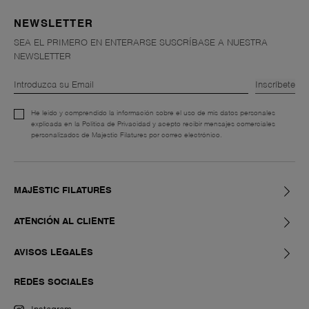
NEWSLETTER
SEA EL PRIMERO EN ENTERARSE SUSCRÍBASE A NUESTRA
NEWSLETTER
Inscríbete
He leído y comprendido la información sobre el uso de mis datos personales
explicada en la Política de Privacidad y acepto recibir mensajes comerciales
personalizados de Majestic Filatures por correo electrónico.
MAJESTIC FILATURES
ATENCIÓN AL CLIENTE
AVISOS LEGALES
REDES SOCIALES