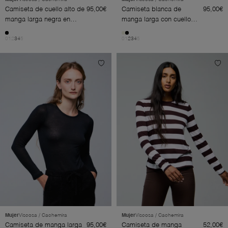
Camiseta de cuello alto de
95,00€
Camiseta blanca de
95,00€
manga larga negra en
manga larga con cuello
viscosa / cachemira
redondo en viscosa /
0
1
2
3
4
5
0
1
2
3
4
5
cachemira
Mujer
Viscosa / Cachemira
Mujer
Viscosa / Cachemira
Camiseta de manga larga
95,00€
Camiseta de manga
52,00€