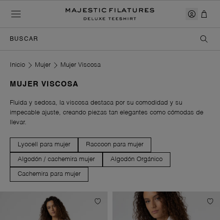
BUSCAR
Pertinence
Los más vendidos
Inicio
Mujer
Mujer Viscosa
Precios de los cruasanes
Precios a la baja
MUJER VISCOSA
Noticias
Fluida y sedosa, la viscosa destaca por su comodidad y su
impecable ajuste, creando piezas tan elegantes como cómodas de
llevar.
Lyocell para mujer
Raccoon para mujer
Algodón / cachemira mujer
Algodón Orgánico
Cachemira para mujer