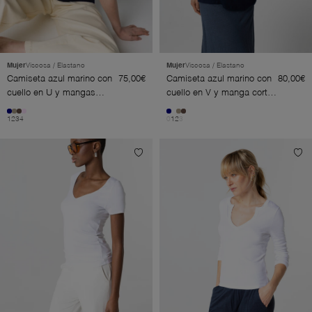
Mujer
Viscosa / Elastano
Mujer
Viscosa / Elastano
Camiseta azul marino con
75,00€
Camiseta azul marino con
80,00€
cuello en U y mangas
cuello en V y manga corta
codos de viscosa/elastano
de viscosa/elastano
1
2
3
4
0
1
2
3