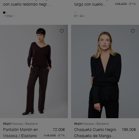
con cuello redondo negra
larga con cuello
105,00€
-51%
en viscosa / cachemira
redondo blanca /
0
1
2
3
4
5
0
1
2
3
4
5
berenjena en viscosa
/ cachemira
Mujer
Viscosa / Elastano
Mujer
Viscosa / Elastano
Pantalón Marrón en
72,00€
Chaqueta Cuello Negro
195,00€
Viscosa / Elastano
145,00€
-51%
Chaqueta de Manga