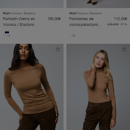
Mujer
Viscosa / Elastano
Mujer
Viscosa / Elastano
Pantalón Crema en
155,00€
Pantalones de
112,00€
Viscosa / Elastano
viscosa/elastano
225,00€
-51%
blanco
1
2
3
4
1
2
3
4