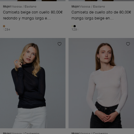
Mujer
Viscosa / Elastano
Mujer
Viscosa / Elastano
Camiseta beige con cuello
80,00€
Camiseta de cuello alto de
80,00€
redondo y manga larga en
manga larga beige en
viscosa / elastano
viscosa / elastano
1
2
3
4
1
2
3
4
Mujer
Viscosa / Cachemira
Mujer
Viscosa / Cachemira