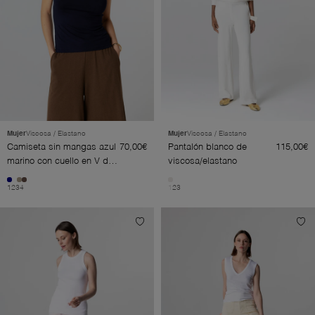
Mujer
Viscosa / Elastano
Mujer
Viscosa / Elastano
Camiseta sin mangas azul
70,00€
Pantalón blanco de
115,00€
marino con cuello en V de
viscosa/elastano
viscosa/elastano
1
2
3
4
1
2
3