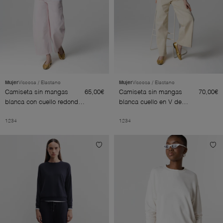
Mujer
Viscosa / Elastano
Mujer
Viscosa / Elastano
Camiseta sin mangas
65,00€
Camiseta sin mangas
70,00€
blanca con cuello redondo
blanca cuello en V de
de viscosa/elastano
viscosa/elastano
1
2
3
4
1
2
3
4