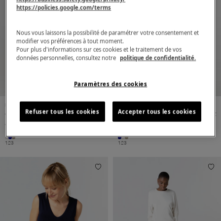
https://policies.google.com/terms
Nous vous laissons la possibilité de paramétrer votre consentement et
modifier vos préférences à tout moment.
Pour plus d'informations sur ces cookies et le traitement de vos
données personnelles, consultez notre
politique de confidentialité.
Paramètres des cookies
Mujer
Viscosa / Elastano
Mujer
Viscosa / Elastano
Refuser tous les cookies
Accepter tous les cookies
Camisa blanca de manga
140,00€
Camisa azul marino de
140,00€
corta de viscosa/elastano
manga corta de
viscosa/elastano
1
2
3
1
2
3