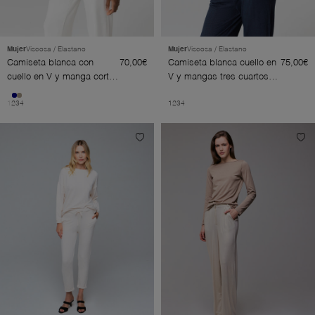
Mujer
Viscosa / Elastano
Mujer
Viscosa / Elastano
Camiseta blanca con
70,00€
Camiseta blanca cuello en
75,00€
cuello en V y manga corta
V y mangas tres cuartos
de viscosa/elastano
de viscosa/elastano
1
2
3
4
1
2
3
4