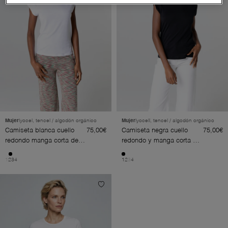
Mujer
lyocel, tencel / algodón orgánico
Mujer
lyocell, tencel / algodón orgánico
Camiseta blanca cuello
75,00€
Camiseta negra cuello
75,00€
redondo manga corta de
redondo y manga corta de
lyocel/tencel/algodón
lyocel/tencel/algodón
1
2
3
4
1
2
3
4
orgánico
orgánico