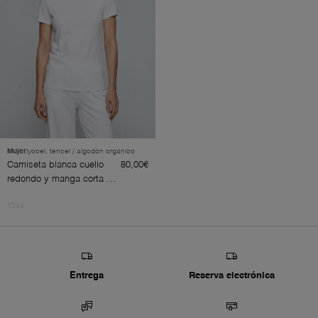
Mujer
lyocel, tencel / algodón orgánico
Camiseta blanca cuello
80,00€
redondo y manga corta de
lyocel, tencel / algodón
1
2
3
4
orgánico
Entrega
Reserva electrónica