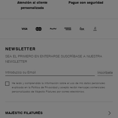
Atención al cliente
Pague con seguridad
personalizada
NEWSLETTER
SEA EL PRIMERO EN ENTERARSE SUSCRÍBASE A NUESTRA
NEWSLETTER
Inscríbete
He leído y comprendido la información sobre el uso de mis datos personales
explicada en la Política de Privacidad y acepto recibir mensajes comerciales
personalizados de Majestic Filatures por correo electrónico.
MAJESTIC FILATURES