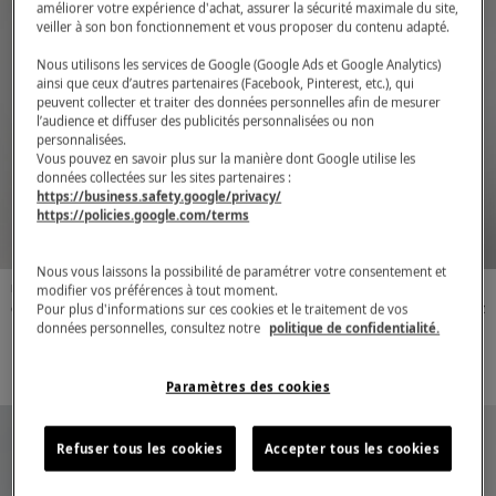
améliorer votre expérience d'achat, assurer la sécurité maximale du site,
veiller à son bon fonctionnement et vous proposer du contenu adapté.
Nous utilisons les services de Google (Google Ads et Google Analytics)
ainsi que ceux d’autres partenaires (Facebook, Pinterest, etc.), qui
peuvent collecter et traiter des données personnelles afin de mesurer
l’audience et diffuser des publicités personnalisées ou non
personnalisées.
Vous pouvez en savoir plus sur la manière dont Google utilise les
données collectées sur les sites partenaires :
https://business.safety.google/privacy/
https://policies.google.com/terms
Nous vous laissons la possibilité de paramétrer votre consentement et
modifier vos préférences à tout moment.
Mujer
Lyocell, Tencel / algodón orgánico
Mujer
Lyocel, Tencel / algodón orgánico
Pour plus d'informations sur ces cookies et le traitement de vos
Camiseta sin mangas
70,00€
Camiseta sin mangas
70,00€
données personnelles, consultez notre
politique de confidentialité.
blanca con cuello en U de
negra con cuello en U de
lyocel, tencel y algodón
lyocel, tencel y algodón
1
2
3
4
1
2
3
4
orgánico
orgánico
Paramètres des cookies
Refuser tous les cookies
Accepter tous les cookies