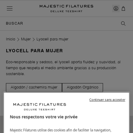
BUSCAR
Pertinence
Los más vendidos
Inicio
Mujer
Lyocell para mujer
Precios de los cruasanes
Precios a la baja
LYOCELL PARA MUJER
Noticias
Eco-responsable y sedoso, el lyocell aporta fluidez y suavidad, al
tiempo que respeta el medio ambiente gracias a su producción
sostenible.
Algodón / cachemira mujer
Algodón Orgánico
Cachemira para mujer
Mujer Viscosa
Continuer sans accepter
Raccoon para mujer
Nous respectons votre vie privée
Majestic Filatures utilise des cookies afin de faciliter la navigation,