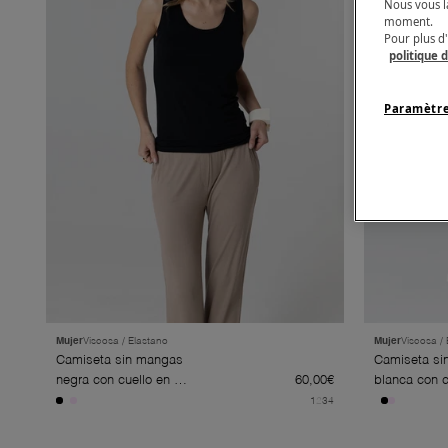
Nous vous l
moment.
Pour plus d'
politique d
Paramètre
Mujer
Viscosa / Elastano
Mujer
Viscosa /
Camiseta sin mangas
Camiseta si
negra con cuello en U
60,00€
blanca con c
de viscosa/elastano
de viscosa/e
1
2
3
4