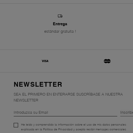
Entrega
estándar gratuita !
NEWSLETTER
SEA EL PRIMERO EN ENTERARSE SUSCRÍBASE A NUESTRA
NEWSLETTER
Inscríb
He leído y comprendido la información sobre el uso de mis datos personales
explicada en la Política de Privacidad y acepto recibir mensajes comerciales