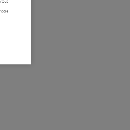
à tout
 notre