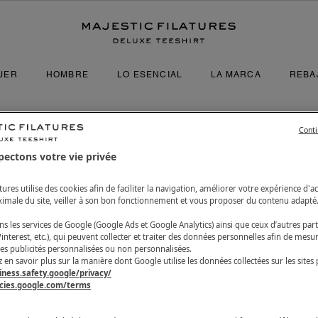
JER
HOMBRE
LO ESENCIAL
LA MARCA
REBA
Nuestros materiales
Nuestros materiales
LOOKBOOK
Conti
ALGODÓN ORGÁNICO
CACHEMIRA
LOOKBOOK PV26
pectons votre vie privée
CACHEMIRA
ALGODÓN ORGÁNICO
RACCOON
LYOCELL
atures utilise des cookies afin de faciliter la navigation, améliorer votre expérience d'ac
LYOCELL
LINO
ximale du site, veiller à son bon fonctionnement et vous proposer du contenu adapté
VISCOSA
LIN0
ns les services de Google (Google Ads et Google Analytics) ainsi que ceux d’autres par
interest, etc.), qui peuvent collecter et traiter des données personnelles afin de mesu
des publicités personnalisées ou non personnalisées.
en savoir plus sur la manière dont Google utilise les données collectées sur les sites 
iness.safety.google/privacy/
icies.google.com/terms