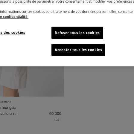
aissons la possibilité de paramétrer votre consentement et modifier vos préférences 
informations sur ces cookies et le traitement de vos données personnelles, consultez
e confidentialité.
s des cookies
Refuser tous les cookies
Accepter tous les cookies
 Elastano
n mangas
uello en U
60,00€
lastano
1
2
3
4